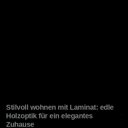
Stilvoll wohnen mit Laminat: edle
Ga
Holzoptik für ein elegantes
v
Zuhause
v