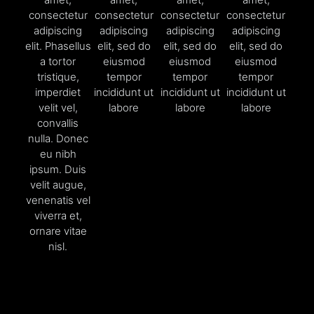
consectetur
consectetur
consectetur
consectetur
adipiscing
adipiscing
adipiscing
adipiscing
elit. Phasellus
elit, sed do
elit, sed do
elit, sed do
a tortor
eiusmod
eiusmod
eiusmod
tristique,
tempor
tempor
tempor
imperdiet
incididunt ut
incididunt ut
incididunt ut
velit vel,
labore
labore
labore
convallis
nulla. Donec
eu nibh
ipsum. Duis
velit augue,
venenatis vel
viverra et,
ornare vitae
nisl.