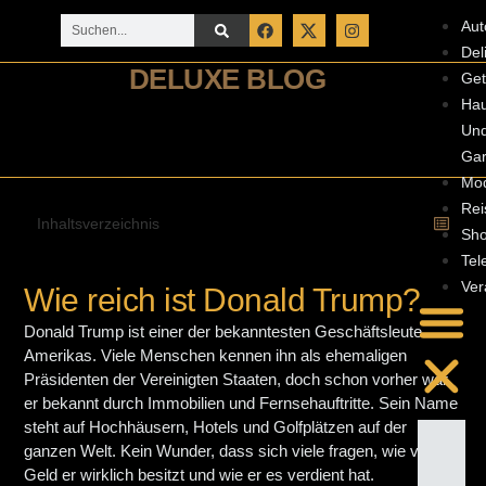
Aut
Del
DELUXE BLOG
Get
Ha
Un
Gar
Mo
Rei
Inhaltsverzeichnis
Sho
Tel
Ver
Wie reich ist Donald Trump?
Donald Trump ist einer der bekanntesten Geschäftsleute
Amerikas. Viele Menschen kennen ihn als ehemaligen
Präsidenten der Vereinigten Staaten, doch schon vorher war
er bekannt durch Immobilien und Fernsehauftritte. Sein Name
steht auf Hochhäusern, Hotels und Golfplätzen auf der
ganzen Welt. Kein Wunder, dass sich viele fragen, wie viel
Geld er wirklich besitzt und wie er es verdient hat.