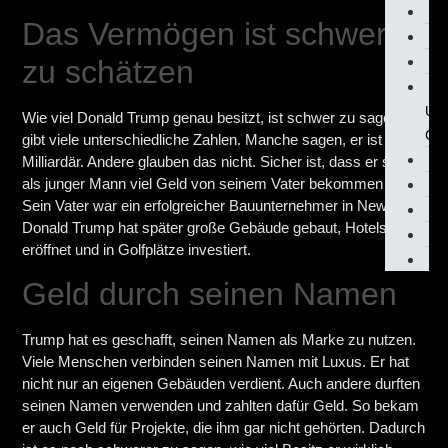
A
Das Vermögen ist schwer
D
zu schätzen
G
H
Un
Wie viel Donald Trump genau besitzt, ist schwer zu sagen. Es
Gar
gibt viele unterschiedliche Zahlen. Manche sagen, er ist
Milliardär. Andere glauben das nicht. Sicher ist, dass er schon
als junger Mann viel Geld von seinem Vater bekommen hat.
R
Sein Vater war ein erfolgreicher Bauunternehmer in New York.
S
Donald Trump hat später große Gebäude gebaut, Hotels
T
eröffnet und in Golfplätze investiert.
V
Geld durch seinen Namen
Trump hat es geschafft, seinen Namen als Marke zu nutzen.
Viele Menschen verbinden seinen Namen mit Luxus. Er hat
nicht nur an eigenen Gebäuden verdient. Auch andere durften
seinen Namen verwenden und zahlten dafür Geld. So bekam
er auch Geld für Projekte, die ihm gar nicht gehörten. Dadurch