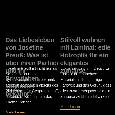
Das Liebesleben
Stilvoll wohnen
von Josefine
mit Laminat: edle
Preuß: Was ist
Holzoptik für ein
über ihren Partner
elegantes
Josefine Preuß ist nicht nur als
Luxus zeigt sich im Detail. Es
und ihr
Zuhause
Schauspielerin und
sind die durchdachten
Privatleben
Synchronsprecherin bekannt,
Materialien, die stimmige
allgemein
sondern sorgt auch abseits des
Farbwelt und das Gefühl, dass
Bildschirms für Gesprächsstoff,
alles zusammenpasst, die ein
bekannt?
besonders wenn es um das
Zuhause wirklich edel wirken
Thema Partner
Mehr Lesen
Mehr Lesen