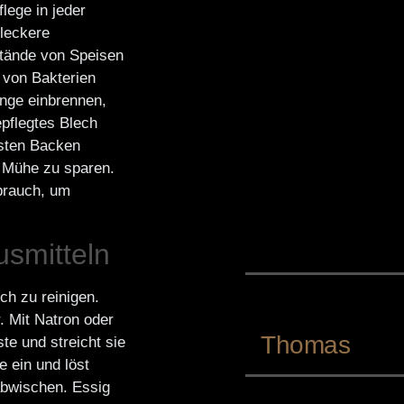
lege in jeder
 leckere
tände von Speisen
 von Bakterien
nge einbrennen,
epflegtes Blech
hsten Backen
d Mühe zu sparen.
ebrauch, um
usmitteln
ch zu reinigen.
. Mit Natron oder
Thomas
e und streicht sie
e ein und löst
abwischen. Essig