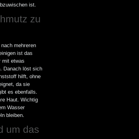
abzuwischen ist.
chmutz zu
t nach mehreren
inigen ist das
 mit etwas
. Danach löst sich
tstoff hilft, ohne
ignet, da sie
bt es ebenfalls.
hre Haut. Wichtig
arem Wasser
ln bleiben.
d um das